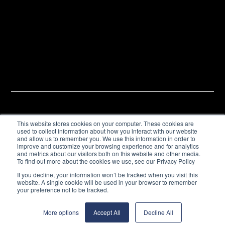
This website stores cookies on your computer. These cookies are
used to collect information about how you interact with our website
and allow us to remember you. We use this information in order to
improve and customize your browsing experience and for analytics
and metrics about our visitors both on this website and other media.
To find out more about the cookies we use, see our Privacy Policy
If you decline, your information won’t be tracked when you visit this
website. A single cookie will be used in your browser to remember
your preference not to be tracked.
More options
Accept All
Decline All
NUMÉRISATION 3D