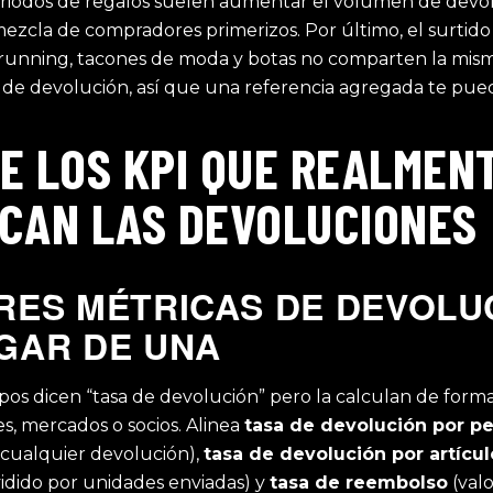
eriodos de regalos suelen aumentar el volumen de devo
mezcla de compradores primerizos. Por último, el surtido
e running, tacones de moda y botas no comparten la mis
 de devolución, así que una referencia agregada te pue
E LOS KPI QUE REALMEN
ICAN LAS DEVOLUCIONES
RES MÉTRICAS DE DEVOLU
GAR DE UNA
os dicen “tasa de devolución” pero la calculan de forma
s, mercados o socios. Alinea
tasa de devolución por p
 cualquier devolución),
tasa de devolución por artícul
vidido por unidades enviadas) y
tasa de reembolso
(val