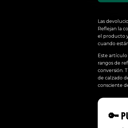
Las devoluci
Reflejan la c
el producto y
cuando están
Este artículo
rangos de ref
conversión. T
de calzado d
consciente d
🔑 P