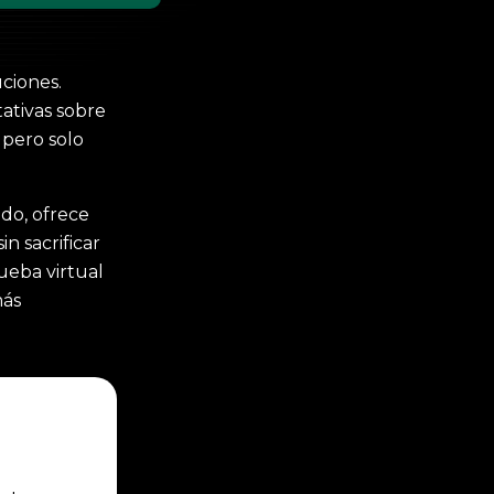
ciones.
tativas sobre
 pero solo
ado, ofrece
n sacrificar
ueba virtual
más