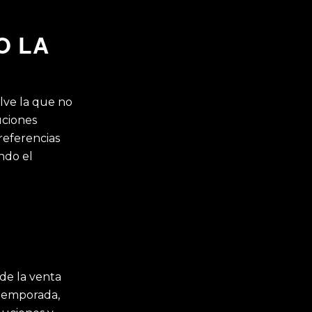
O LA
lve la que no
uciones
 referencias
ndo el
de la venta
 temporada,