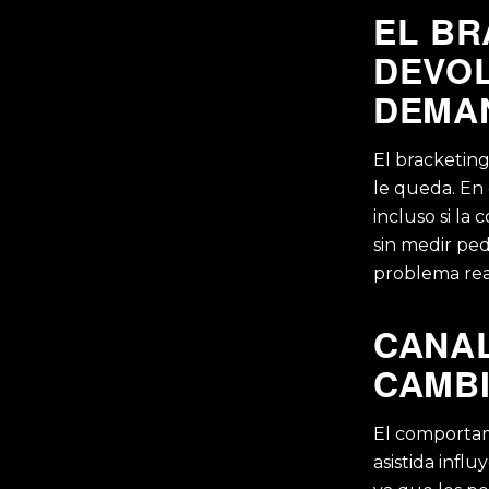
EL BR
DEVOL
DEMA
El bracketin
le queda. En
incluso si la
sin medir ped
problema rea
CANAL
CAMBI
El comportam
asistida infl