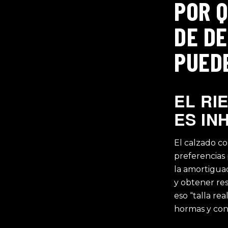
POR Q
DE D
PUED
EL RI
ES IN
El calzado c
preferencias 
la amortiguac
y obtener re
eso “talla re
hormas y con