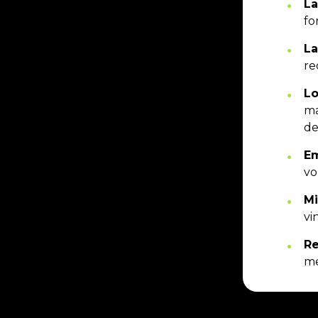
La
fo
La
re
Lo
ma
de
Em
vo
Mi
vi
Re
me