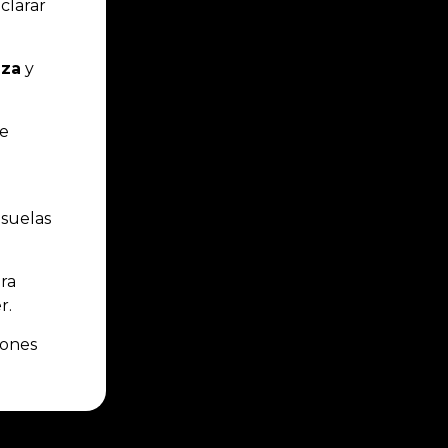
aclarar
nza
y
e
suelas
ra
r.
iones