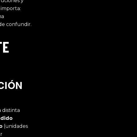
luciones y
 importa:
ma
de confundir.
TE
CIÓN
 distinta
edido
o
(unidades
or