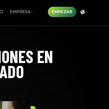
TOGGLE
O
EMPRESA
EMPEZAR
N
CHILDREN
FOR
TOS
EMPRESA
IONES EN
ZADO