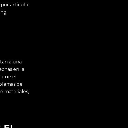
 por artículo
ing
ntan a una
echas en la
n que el
oblemas de
e materiales,
 EL