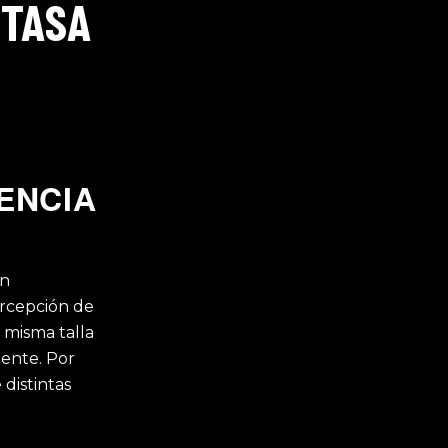
 TASA
ENCIA
on
ercepción de
 misma talla
tente. Por
 distintas