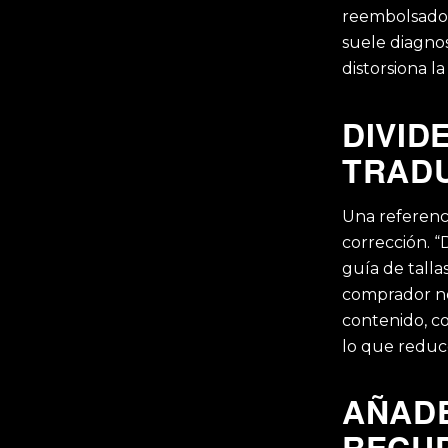
reembolsado r
suele diagnos
distorsiona la
DIVID
TRADU
Una referenc
corrección. 
guía de tall
comprador no
contenido, co
lo que reduce
AÑADE
RECUP