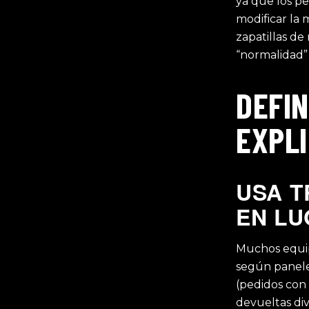
ya que los p
modificar la 
zapatillas d
“normalidad”
DEFIN
EXPL
USA T
EN LU
Muchos equip
según panele
(pedidos con
devueltas di