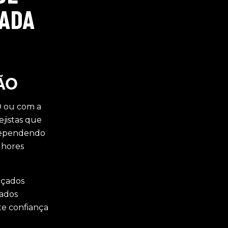
TADA
ÃO
D ou com a
ejistas que
dependendo
lhores
lçados
çados
te confiança