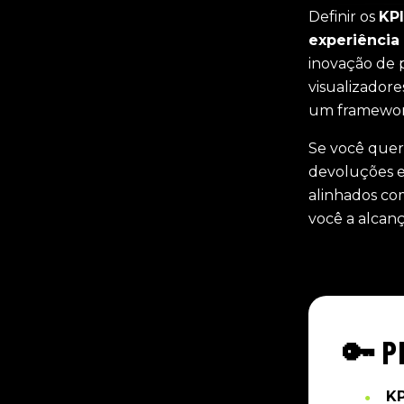
Definir os
KPI
experiência
inovação de 
visualizador
um framewor
Se você quer
devoluções e 
alinhados co
você a alcança
🔑 P
KP