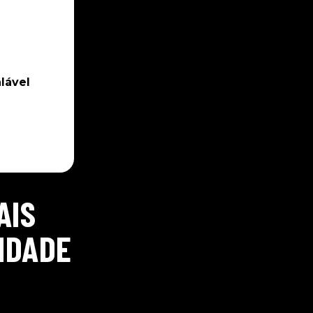
lável
AIS
IDADE