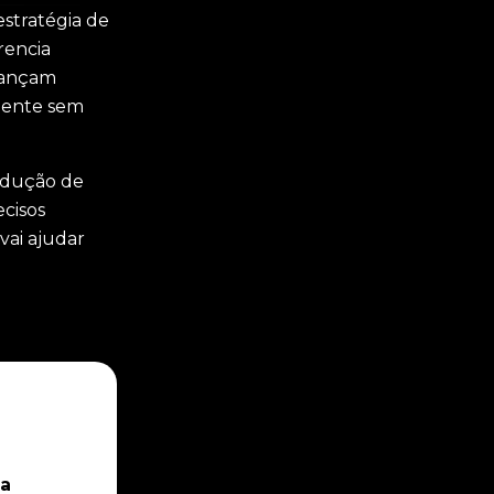
stratégia de
rencia
 lançam
lmente sem
redução de
ecisos
vai ajudar
 a