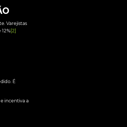
ÃO
. Varejistas
e 12%
[2]
dido. É
e incentiva a