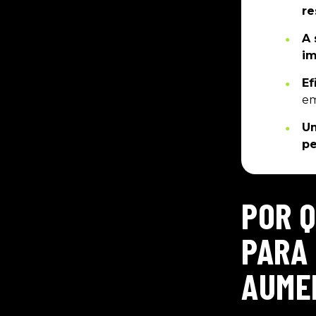
re
A 
im
Ef
em
Um
pe
POR Q
PARA
AUME