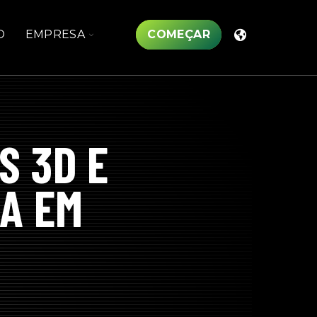
TOGGLE
O
EMPRESA
COMEÇAR
N
CHILDREN
FOR
OS
EMPRESA
S 3D E
A EM