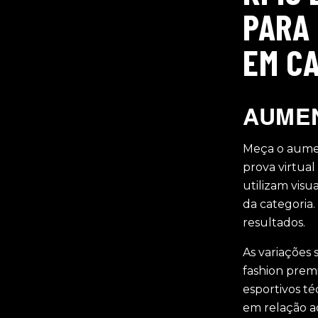
PARA
EM C
AUMEN
Meça o aume
prova virtua
utilizam vis
da categoria
resultados.
As variações
fashion prem
esportivos t
em relação a