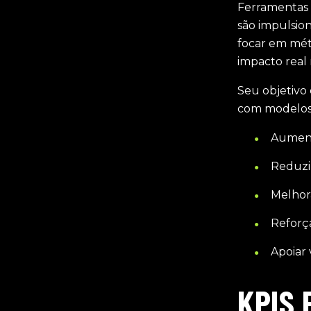
Ferramentas 
são impulsio
focar em mét
impacto real
Seu objetivo 
com modelos 
Aument
Reduzi
Melhora
Reforça
Apoiar
KPIS 