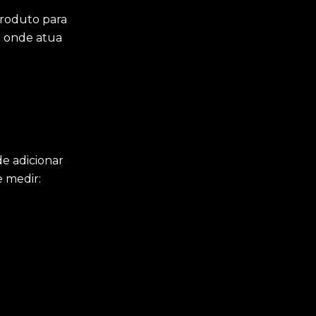
produto para
e onde atua
E
e adicionar
e medir: