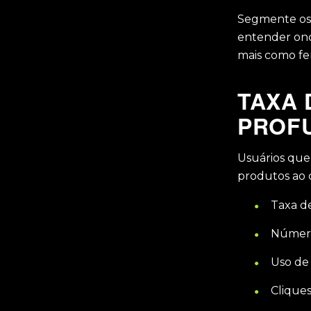
Segmente os r
entender ond
mais como fe
TAXA 
PROFU
Usuários que
produtos ao
Taxa d
Número
Uso de
Clique