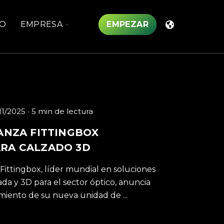
TOGGLE
O
EMPRESA
EMPEZAR
N
CHILDREN
FOR
TOS
EMPRESA
11/2025
5 min de lectura
ANZA FITTINGBOX
RA CALZADO 3D
Fittingbox, líder mundial en soluciones
a y 3D para el sector óptico, anuncia
miento de su nueva unidad de ...