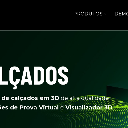
TOGGLE
PRODUTOS
DEM
CHILDRE
FOR
PRODUT
ALÇADOS
 de calçados em 3D
de alta qualidade
es de Prova Virtual
e
Visualizador 3D
.