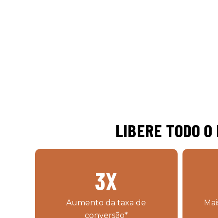
LIBERE TODO O
3
X
Aumento da taxa de
Mai
conversão*