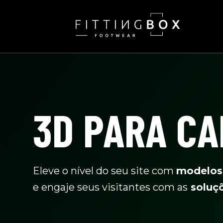
SKIP
TO
CONTENT
3D PARA C
Eleve o nível do seu site com
modelos
e engaje seus visitantes com as
soluçõ