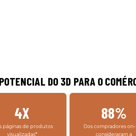
 POTENCIAL DO 3D PARA O COMÉR
4
X
88
%
s páginas de produtos
Dos compradores on-
visualizadas*
consideraram a