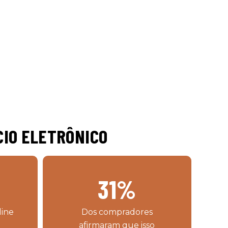
CIO ELETRÔNICO
31
%
line
Dos compradores
afirmaram que isso