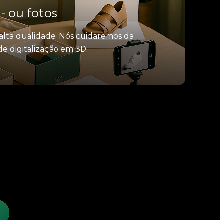
- ou fotos
 alta qualidade. Nós cuidaremos da
e digitalização em 3D.