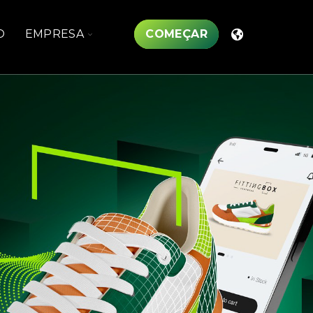
TOGGLE
O
EMPRESA
COMEÇAR
N
CHILDREN
FOR
OS
EMPRESA